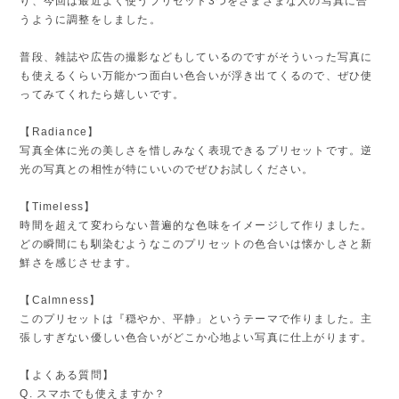
り、今回は最近よく使うプリセット3つをさまざまな人の写真に合
うように調整をしました。
普段、雑誌や広告の撮影などもしているのですがそういった写真に
も使えるくらい万能かつ面白い色合いが浮き出てくるので、ぜひ使
ってみてくれたら嬉しいです。
【Radiance】
写真全体に光の美しさを惜しみなく表現できるプリセットです。逆
光の写真との相性が特にいいのでぜひお試しください。
【Timeless】
時間を超えて変わらない普遍的な色味をイメージして作りました。
どの瞬間にも馴染むようなこのプリセットの色合いは懐かしさと新
鮮さを感じさせます。
【Calmness】
このプリセットは『穏やか、平静」というテーマで作りました。主
張しすぎない優しい色合いがどこか心地よい写真に仕上がります。
【よくある質問】
Q. スマホでも使えますか？