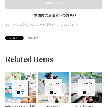
Add to cart
日本国内にお住まいの方向け
※こちらの商品はダウンロード販売です。(2422 バイト)
通報する
Related Items
minase presets【PC
minase presets
minase Presets