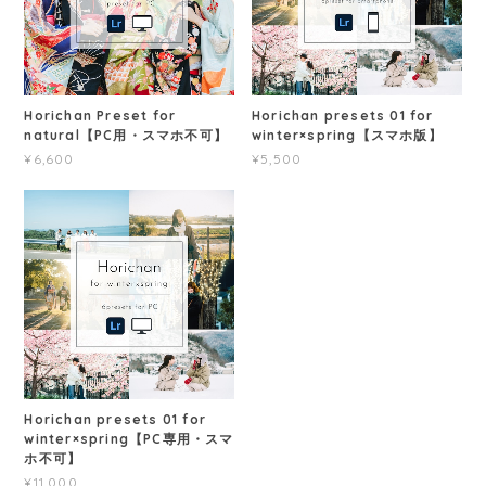
Horichan Preset for
Horichan presets 01 for
natural【PC用・スマホ不可】
winter×spring【スマホ版】
¥6,600
¥5,500
Horichan presets 01 for
winter×spring【PC専用・スマ
ホ不可】
¥11,000