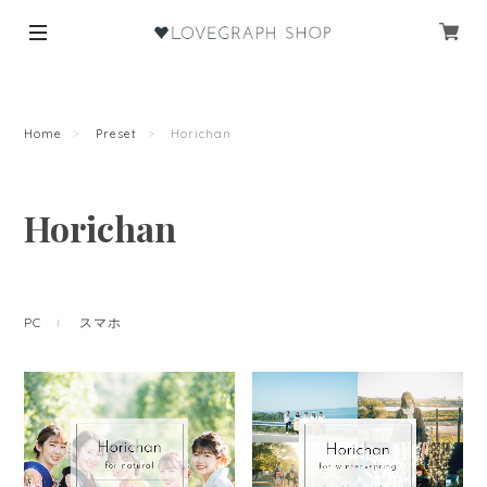
Home
Preset
Horichan
Horichan
PC
スマホ