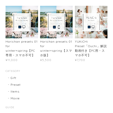
Horichan presets 01
Horichan presets 01
YUKiCHi
for
for
Preset「Ouchi」解説
winter×spring【PC
winter×spring【スマ
動画付き【PC用・ス
専用・スマホ不可】
ホ版】
マホ不可】
¥11,000
¥5,500
¥7,700
CATEGORY
Gift
Preset
Items
Movie
GUIDE