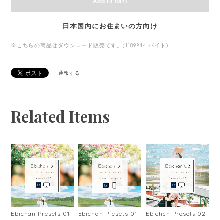
Add to cart
日本国内にお住まいの方向け
※こちらの商品はダウンロード販売です。(1189944 バイト)
通報する
Related Items
Ebichan Presets 01
Ebichan Presets 01
Ebichan Presets 02