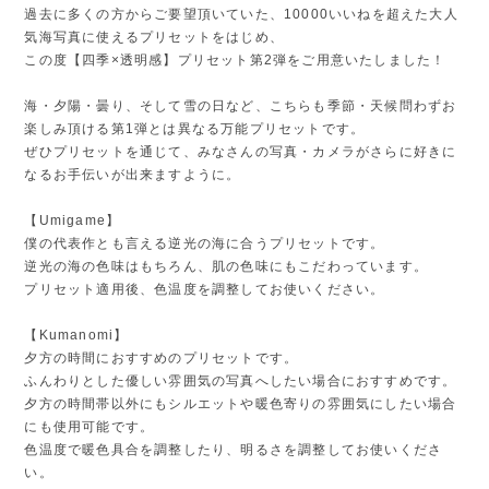
過去に多くの方からご要望頂いていた、10000いいねを超えた大人
気海写真に使えるプリセットをはじめ、
この度【四季×透明感】プリセット第2弾をご用意いたしました！
海・夕陽・曇り、そして雪の日など、こちらも季節・天候問わずお
楽しみ頂ける第1弾とは異なる万能プリセットです。
ぜひプリセットを通じて、みなさんの写真・カメラがさらに好きに
なるお手伝いが出来ますように。
【Umigame】
僕の代表作とも言える逆光の海に合うプリセットです。
逆光の海の色味はもちろん、肌の色味にもこだわっています。
プリセット適用後、色温度を調整してお使いください。
【Kumanomi】
夕方の時間におすすめのプリセットです。
ふんわりとした優しい雰囲気の写真へしたい場合におすすめです。
夕方の時間帯以外にもシルエットや暖色寄りの雰囲気にしたい場合
にも使用可能です。
色温度で暖色具合を調整したり、明るさを調整してお使いくださ
い。