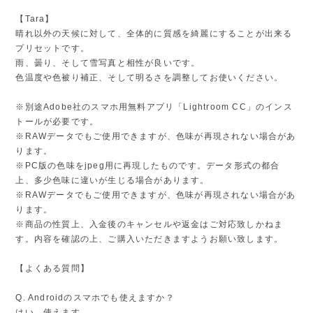
【Tara】
晴れ以外の天候に対して、全体的に質感を綺麗にすることが出来る
プリセットです。
雨、曇り、そして雪写真と相性が良いです。
色温度や色被り補正、そして明るさを調整してお使いください。
※別途Adobe社のスマホ用無料アプリ「Lightroom CC」のインス
トールが必要です。
※RAWデータでもご使用できますが、色味が再現されない場合があ
ります。
※PC版の色味をjpeg用に再現したものです。データ形式の都合
上、多少色味に違いが生じる場合があります。
※RAWデータでもご使用できますが、色味が再現されない場合があ
ります。
※商品の性質上、入金後のキャンセルや返金はご対応致しかねま
す。内容を確認の上、ご購入いただきますようお願い致します。
【よくある質問】
Q. Androidのスマホでも使えますか？
はい、使えます。