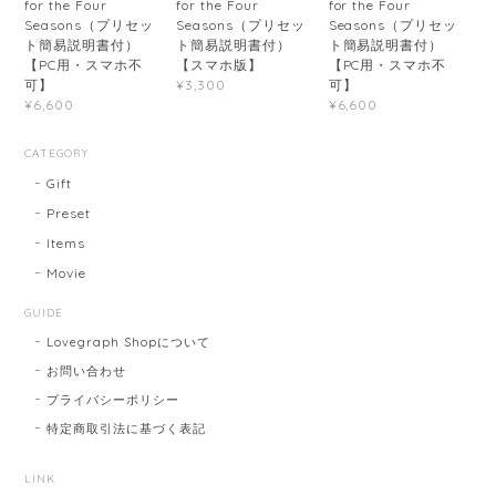
for the Four
for the Four
for the Four
Seasons（プリセッ
Seasons（プリセッ
Seasons（プリセッ
ト簡易説明書付）
ト簡易説明書付）
ト簡易説明書付）
【PC用・スマホ不
【スマホ版】
【PC用・スマホ不
可】
可】
¥3,300
¥6,600
¥6,600
CATEGORY
Gift
Preset
Items
Movie
GUIDE
Lovegraph Shopについて
お問い合わせ
プライバシーポリシー
特定商取引法に基づく表記
LINK