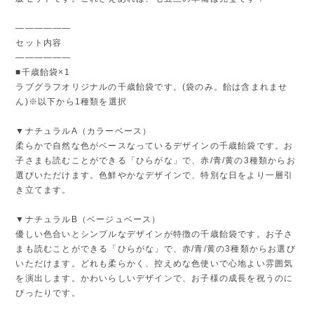
――――――
セット内容
――――――
■千歳飴袋×1
ラブグラフオリジナルの千歳飴袋です。(袋のみ。飴は含まれませ
ん)※以下から1種類を選択
▼ナチュラルA（カラーベース）
柔らかで自然な色がベースなっているデザインの千歳飴袋です。お
子さまも読むことができる「ひらがな」で、赤/青/黄の3種類からお
選びいただけます。色鮮やかなデザインで、特別な日をより一層引
き立てます。
▼ナチュラルB（ベージュベース）
優しい色合いとシンプルなデザインが特徴の千歳飴袋です。お子さ
まも読むことができる「ひらがな」で、赤/青/黄の3種類からお選び
いただけます。どれも柔らかく、控えめな色使いで心地よい雰囲気
を演出します。かわいらしいデザインで、お子様の成長を祝うのに
ぴったりです。