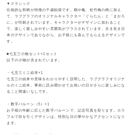
▼クラシック
伝統的な和柄が特徴の千歳飴袋です。鶴や亀、松竹梅の柄に加え
て、ラブグラフのオリジナルキャラクター「ぐらたん」と「まかろ
に」が印刷されています。キャラクターがデザインに加わること
で、楽しく親しみやすい雰囲気がプラスされています。古き良き日
本のデザインでありながら、お子様にも喜んでもらえるデザインで
す。
■七五三小物セット×1セット
以下の小物が含まれています。
・七五三ミニ絵本×1
七五三の由来や意味をわかりやすく説明した、ラブグラフオリジナ
ルのミニ絵本。事前に読み聞かせてお祝いの日がさらに楽しみにな
ること間違いなしです。
・数字バルーン（5）×1
お子様の年齢に応じた数字バルーンで、記念写真を彩ります。カラ
フルで目を引くデザインは、特別な日の華やかなアクセントになり
ます。