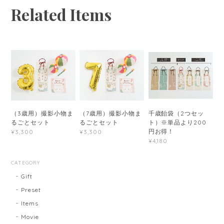
Related Items
（3歳用）撮影小物ま
（7歳用）撮影小物ま
千歳飴袋（2つセッ
るごとセット
るごとセット
ト）※単品より200
円お得！
¥3,300
¥3,300
¥4,180
CATEGORY
Gift
Preset
Items
Movie