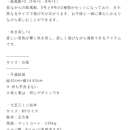
・紙風船×2（5号×1・8号×1）
昔ながらの紙風船。5号と8号の2種類がセットになっており、大小
異なるサイズで遊び方が広がります。お子様と一緒に童心にかえり
ながら楽しむことができます。
・吹き戻し×1
楽しい音色が響く吹き戻し。楽しく遊びながら撮影できるアイテム
です。
――――――
サイズ・仕様
――――――
・千歳飴袋
縦42cm×横14.85cm
※ 持ち手含まない
※表と裏は、同じデザインです
・七五三ミニ絵本
サイズ：B5サイズ
製本：正方形
用紙：マットコート - 135kg
ページ数：8ページ(表紙含まず)