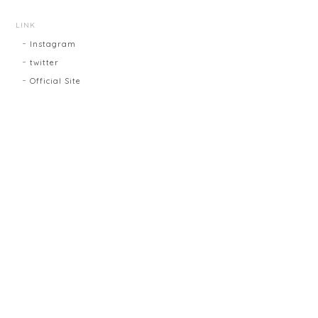
LINK
Instagram
twitter
Official Site
プライバシーポリシー
特定商取引法に基づく表記
©Lovegraph Shop