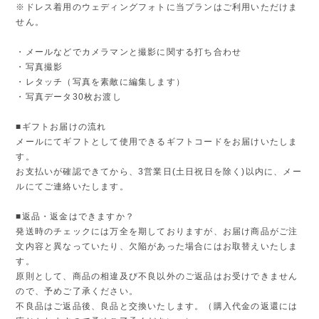
※ドレス着用のウェディングフォトに当プランはご利用いただけま
せん。
・メールなどでカメラマンと撮影に関する打ち合わせ
・写真撮影
・レタッチ（写真を素敵に編集します）
・写真データ30枚お渡し
■ギフトお届けの流れ
メールにてギフトとして使用できるギフトコードをお届けいたしま
す。
お支払いが確認できてから、3営業日(土日祝日を除く)以内に、メー
ルにてご連絡いたします。
■返品・返金はできますか？
発送時のチェックには万全を期しておりますが、お届け商品がご注
文内容と異なっていたり、欠陥があった場合にはお取替えいたしま
す。
原則として、商品の相違及び不良以外のご返品はお受けできません
ので、予めご了承ください。
不良品はご返品後、良品と交換いたします。（購入代金の返還には