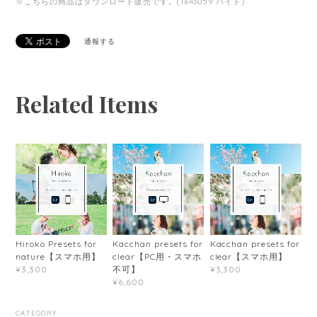
※こちらの商品はダウンロード販売です。(1643059 バイト)
通報する
Related Items
Hiroko Presets for
Kacchan presets for
Kacchan presets for
nature【スマホ用】
clear【PC用・スマホ
clear【スマホ用】
不可】
¥3,300
¥3,300
¥6,600
CATEGORY