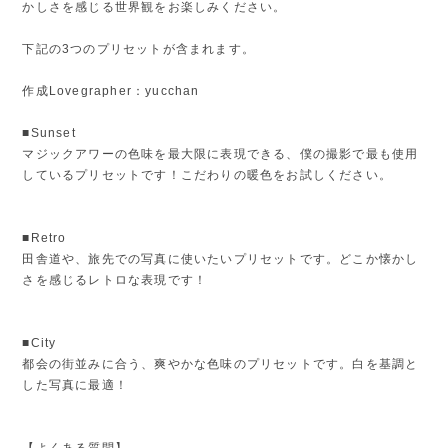
かしさを感じる世界観をお楽しみください。
下記の3つのプリセットが含まれます。
作成Lovegrapher：yucchan
■Sunset
マジックアワーの色味を最大限に表現できる、僕の撮影で最も使用
しているプリセットです！こだわりの暖色をお試しください。
■Retro
田舎道や、旅先での写真に使いたいプリセットです。どこか懐かし
さを感じるレトロな表現です！
■City
都会の街並みに合う、爽やかな色味のプリセットです。白を基調と
した写真に最適！