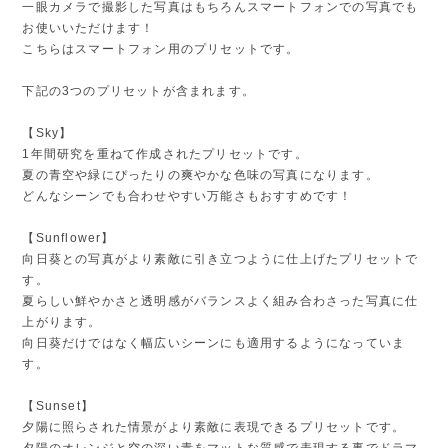
一眼カメラで撮影した写真はもちろんスマートフォンでの写真でも
お使いいただけます！
こちらはスマートフォン用のプリセットです。
下記の3つのプリセットが含まれます。
【Sky】
1年間研究を重ねて作成されたプリセットです。
夏の青空や緑にぴったりの爽やかな色味の写真になります。
どんなシーンでも合わせやすい万能さもおすすめです！
【Sunflower】
向日葵との写真がより素敵に引き立つように仕上げたプリセットで
す。
夏らしい鮮やかさと透明感がバランスよく組み合わさった写真に仕
上がります。
向日葵だけではなく幅広いシーンにも適用するようになっていま
す。
【Sunset】
夕陽に照らされた情景がより素敵に表現できるプリセットです。