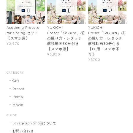
Academy Presets
YUKiCHi
YUKiCHi
for Spring セット
Preset「Sakura」桜
Preset「Sakura」桜
【スマホ用】
の撮り方・レタッチ
の撮り方・レタッチ
解説動画30分付き
解説動画30分付き
¥2,970
【スマホ版】
【PC用・スマホ不
可】
¥3,850
¥7,700
CATEGORY
Gift
Preset
Items
Movie
GUIDE
Lovegraph Shopについて
お問い合わせ