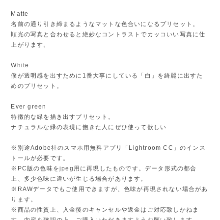
Matte
名前の通り引き締まるようなマットな色合いになるプリセット。
順光の写真と合わせると絶妙なコントラストでカッコいい写真に仕
上がります。
White
僕が透明感を出すために1番大事にしている「白」を綺麗に出すた
めのプリセット。
Ever green
特徴的な緑を描き出すプリセット。
ナチュラルな緑の表現に飽きた人にぜひ使って欲しい
※別途Adobe社のスマホ用無料アプリ「Lightroom CC」のインス
トールが必要です。
※PC版の色味をjpeg用に再現したものです。データ形式の都合
上、多少色味に違いが生じる場合があります。
※RAWデータでもご使用できますが、色味が再現されない場合があ
ります。
※商品の性質上、入金後のキャンセルや返金はご対応致しかねま
す。内容を確認の上、ご購入いただきますようお願い致します。