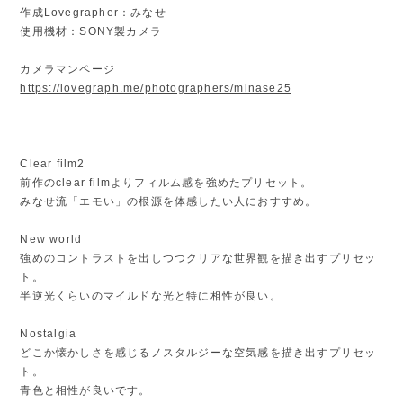
作成Lovegrapher：みなせ
使用機材：SONY製カメラ
カメラマンページ
https://lovegraph.me/photographers/minase25
Clear film2
前作のclear filmよりフィルム感を強めたプリセット。
みなせ流「エモい」の根源を体感したい人におすすめ。
New world
強めのコントラストを出しつつクリアな世界観を描き出すプリセッ
ト。
半逆光くらいのマイルドな光と特に相性が良い。
Nostalgia
どこか懐かしさを感じるノスタルジーな空気感を描き出すプリセッ
ト。
青色と相性が良いです。