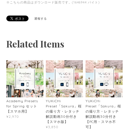
※こちらの商品はダウンロード販売です。(1646944 バイト)
通報する
Related Items
Academy Presets
YUKiCHi
YUKiCHi
for Spring セット
Preset「Sakura」桜
Preset「Sakura」桜
【スマホ用】
の撮り方・レタッチ
の撮り方・レタッチ
解説動画30分付き
解説動画30分付き
¥2,970
【スマホ版】
【PC用・スマホ不
可】
¥3,850