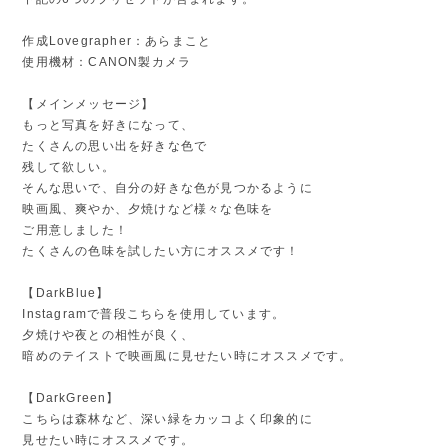
作成Lovegrapher：あらまこと
使用機材：CANON製カメラ
【メインメッセージ】
もっと写真を好きになって、
たくさんの思い出を好きな色で
残して欲しい。
そんな思いで、自分の好きな色が見つかるように
映画風、爽やか、夕焼けなど様々な色味を
ご用意しました！
たくさんの色味を試したい方にオススメです！
【DarkBlue】
Instagramで普段こちらを使用しています。
夕焼けや夜との相性が良く、
暗めのテイストで映画風に見せたい時にオススメです。
【DarkGreen】
こちらは森林など、深い緑をカッコよく印象的に
見せたい時にオススメです。