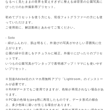
なるべく見たままの世界を変えすぎずに整える緑背景の公園写真に
ぴったりのお外撮影用プリセット。
初めてプリセットを使う方にも、現役フォトグラファーの方にも使
っていただけます。
ご使用前に、解説動画とあわせてご覧ください。
- Soto
- 緑がふんわり、肌は明るく。外遊びの写真がやさしい雰囲気に仕
上がります。
公園の緑や日差しをナチュラルに補正。外撮りにぴったりのプリセ
ットです。
いつもの公園写真がワンタップで透明感アップ！ママにも使いやす
いプリセット。
※別途Adobe社のスマホ用無料アプリ「Lightroom」のインストー
ルが必要です。
※RAWデータでもご使用できますが、色味が再現されない場合があ
ります。
※PC版の色味をjpeg用に再現したものです。データ形式の都合
上、多少色味に違いが生じる場合があります。